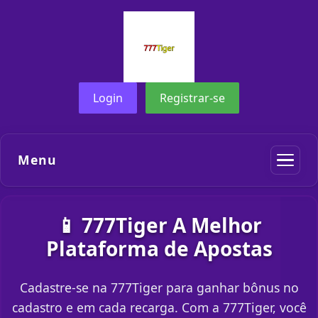
Login
Registrar-se
Menu
📱 777Tiger A Melhor
Plataforma de Apostas
Cadastre-se na 777Tiger para ganhar bônus no
cadastro e em cada recarga. Com a 777Tiger, você