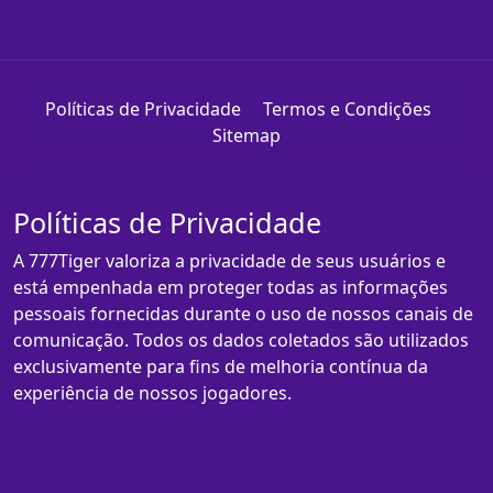
Políticas de Privacidade
Termos e Condições
Sitemap
Políticas de Privacidade
A 777Tiger valoriza a privacidade de seus usuários e
está empenhada em proteger todas as informações
pessoais fornecidas durante o uso de nossos canais de
comunicação. Todos os dados coletados são utilizados
exclusivamente para fins de melhoria contínua da
experiência de nossos jogadores.