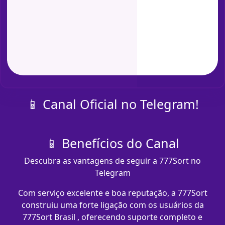
📱 Canal Oficial no Telegram!
📱 Benefícios do Canal
Descubra as vantagens de seguir a 777Sort no
Telegram
Com serviço excelente e boa reputação, a 777Sort
construiu uma forte ligação com os usuários da
777Sort Brasil , oferecendo suporte completo e