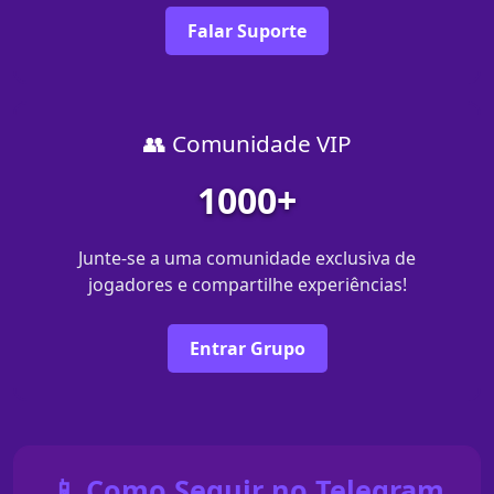
Falar Suporte
👥 Comunidade VIP
1000+
Junte-se a uma comunidade exclusiva de
jogadores e compartilhe experiências!
Entrar Grupo
📱 Como Seguir no Telegram