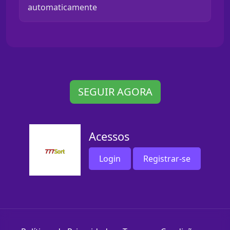
automaticamente
SEGUIR AGORA
Acessos
Login
Registrar-se