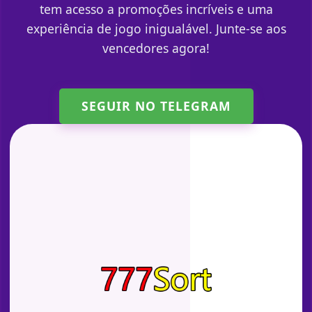
tem acesso a promoções incríveis e uma
experiência de jogo inigualável. Junte-se aos
vencedores agora!
SEGUIR NO TELEGRAM