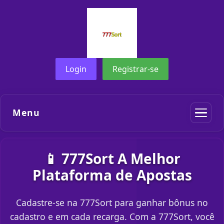
Login
Registrar-se
Menu
📱 777Sort A Melhor
Plataforma de Apostas
Cadastre-se na 777Sort para ganhar bônus no
cadastro e em cada recarga. Com a 777Sort, você