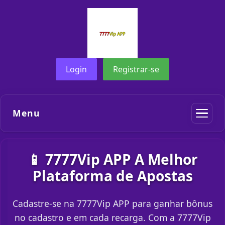
Login
Registrar-se
Menu
📱 7777Vip APP A Melhor
Plataforma de Apostas
Cadastre-se na 7777Vip APP para ganhar bônus
no cadastro e em cada recarga. Com a 7777Vip