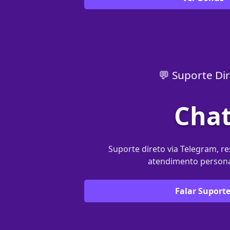
💬 Suporte Di
Cha
Suporte direto via Telegram, r
atendimento persona
Falar Suport