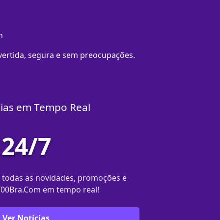
m
ertida, segura e sem preocupações.
cias em Tempo Real
24/7
e todas as novidades, promoções e
700Bra.Com em tempo real!
Ver Notícias