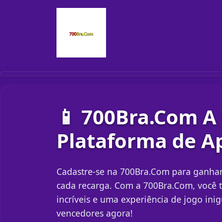
📱 700Bra.Com A
Plataforma de A
Cadastre-se na 700Bra.Com para ganha
cada recarga. Com a 700Bra.Com, você
incríveis e uma experiência de jogo inig
vencedores agora!