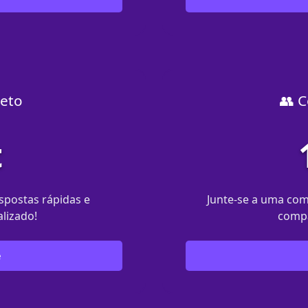
reto
👥 
t
espostas rápidas e
Junte-se a uma com
lizado!
compa
e