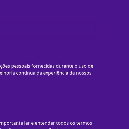
ções pessoais fornecidas durante o uso de
elhoria contínua da experiência de nossos
importante ler e entender todos os termos