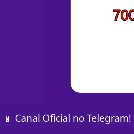
📱 Canal Oficial no Telegram!