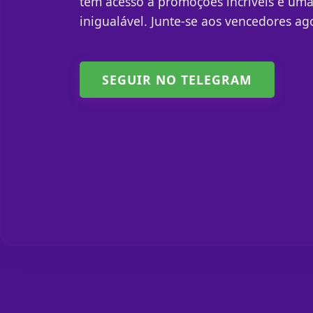
tem acesso a promoções incríveis e uma
inigualável. Junte-se aos vencedores ag
SEGUIR NO TELEGRAM