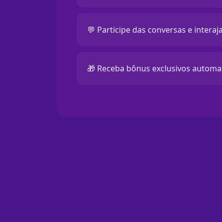
💬 Participe das conversas e interaj
🎁 Receba bônus exclusivos autom