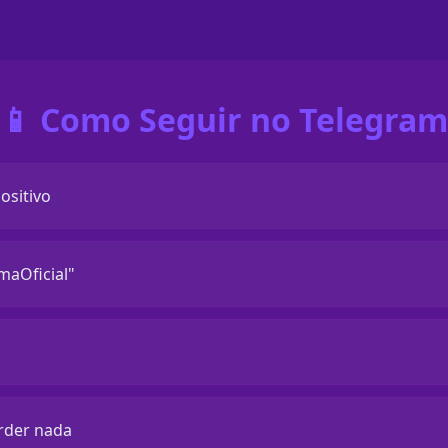
📱 Como Seguir no Telegram
ositivo
maOficial"
erder nada