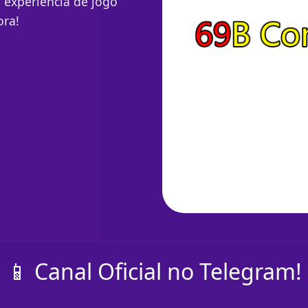
 experiência de jogo
ora!
📱 Canal Oficial no Telegram!