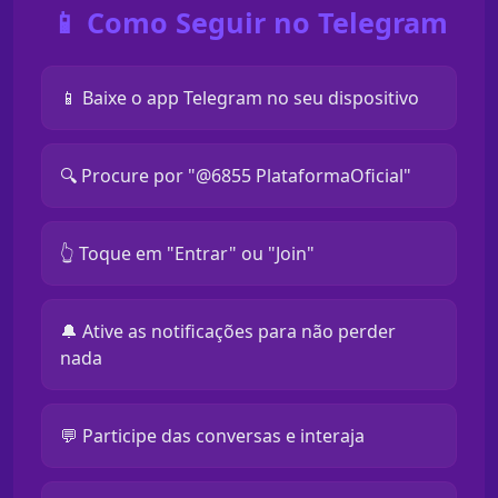
📱 Como Seguir no Telegram
📱 Baixe o app Telegram no seu dispositivo
🔍 Procure por "@6855 PlataformaOficial"
👆 Toque em "Entrar" ou "Join"
🔔 Ative as notificações para não perder
nada
💬 Participe das conversas e interaja