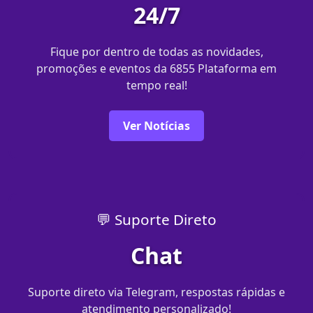
24/7
Fique por dentro de todas as novidades,
promoções e eventos da 6855 Plataforma em
tempo real!
Ver Notícias
💬 Suporte Direto
Chat
Suporte direto via Telegram, respostas rápidas e
atendimento personalizado!