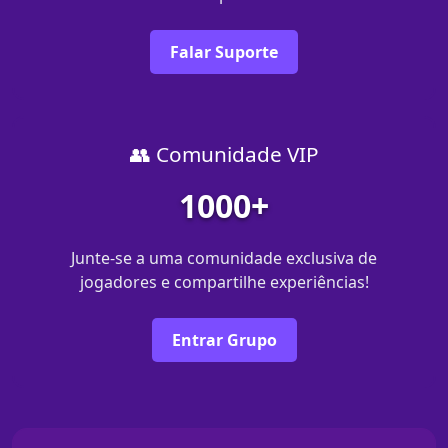
Falar Suporte
👥 Comunidade VIP
1000+
Junte-se a uma comunidade exclusiva de
jogadores e compartilhe experiências!
Entrar Grupo