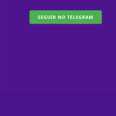
SEGUIR NO TELEGRAM