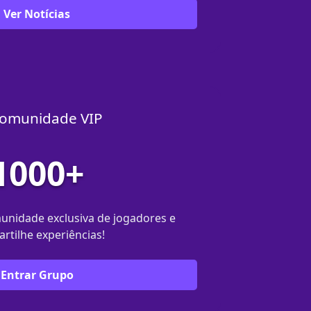
Ver Notícias
Comunidade VIP
1000+
unidade exclusiva de jogadores e
rtilhe experiências!
Entrar Grupo