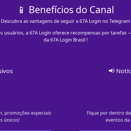
📱 Benefícios do Canal
Descubra as vantagens de seguir a 67A Login no Telegram
gos usuários, a 67A Login oferece recompensas por tarefas
da 67A Login Brasil !
sivos
📢 Notí
m, promoções especiais
Fique por dentro d
s únicos!
eventos da