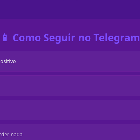
📱 Como Seguir no Telegram
ositivo
erder nada