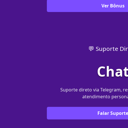
Ver Bônus
💬 Suporte Di
Cha
Suporte direto via Telegram, r
atendimento persona
Falar Suport