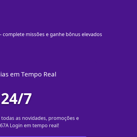
 — complete missões e ganhe bônus elevados
cias em Tempo Real
24/7
e todas as novidades, promoções e
 67A Login em tempo real!