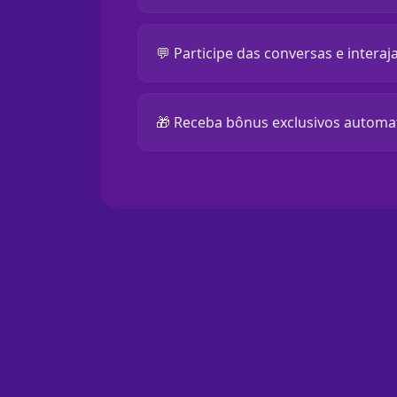
💬 Participe das conversas e interaj
🎁 Receba bônus exclusivos autom