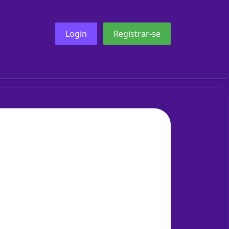
Login
Registrar-se