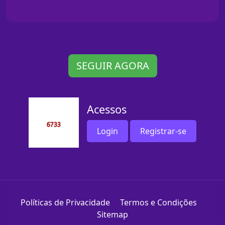
SEGUIR AGORA
Acessos
Login
Registrar-se
Políticas de Privacidade
Termos e Condições
Sitemap