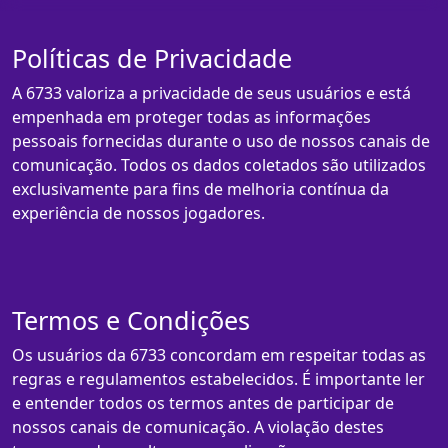
Políticas de Privacidade
A 6733 valoriza a privacidade de seus usuários e está
empenhada em proteger todas as informações
pessoais fornecidas durante o uso de nossos canais de
comunicação. Todos os dados coletados são utilizados
exclusivamente para fins de melhoria contínua da
experiência de nossos jogadores.
Termos e Condições
Os usuários da 6733 concordam em respeitar todas as
regras e regulamentos estabelecidos. É importante ler
e entender todos os termos antes de participar de
nossos canais de comunicação. A violação destes