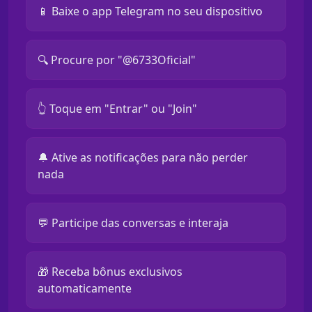
📱 Baixe o app Telegram no seu dispositivo
🔍 Procure por "@6733Oficial"
👆 Toque em "Entrar" ou "Join"
🔔 Ative as notificações para não perder
nada
💬 Participe das conversas e interaja
🎁 Receba bônus exclusivos
automaticamente