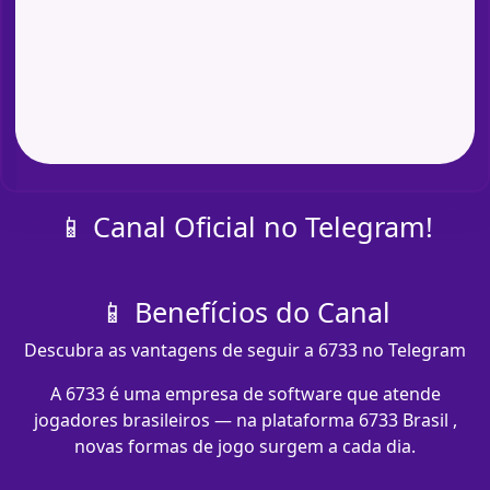
📱 Canal Oficial no Telegram!
📱 Benefícios do Canal
Descubra as vantagens de seguir a 6733 no Telegram
A 6733 é uma empresa de software que atende
jogadores brasileiros — na plataforma 6733 Brasil ,
novas formas de jogo surgem a cada dia.