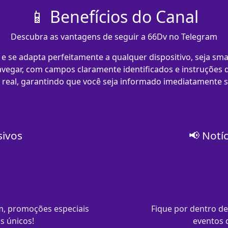
📱 Benefícios do Canal
Descubra as vantagens de seguir a 66Dv no Telegram
e se adapta perfeitamente a qualquer dispositivo, seja sm
e navegar, com campos claramente identificados e instruçõe
real, garantindo que você seja informado imediatamente s
sivos
📢 Notí
m, promoções especiais
Fique por dentro d
s únicos!
eventos 