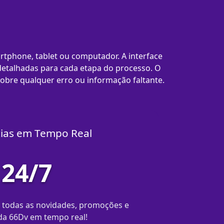
artphone, tablet ou computador. A interface
s detalhadas para cada etapa do processo. O
obre qualquer erro ou informação faltante.
cias em Tempo Real
24/7
e todas as novidades, promoções e
da 66Dv em tempo real!