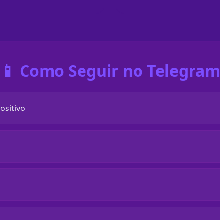
📱 Como Seguir no Telegram
ositivo