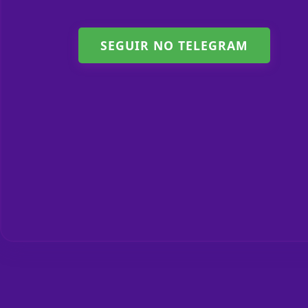
SEGUIR NO TELEGRAM