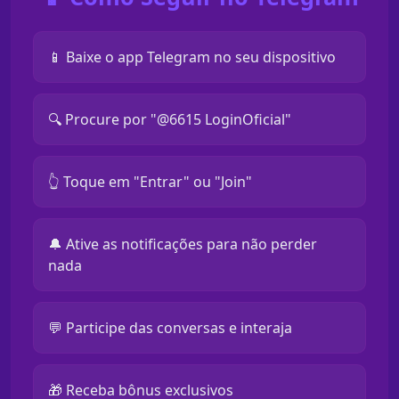
📱 Baixe o app Telegram no seu dispositivo
🔍 Procure por "@6615 LoginOficial"
👆 Toque em "Entrar" ou "Join"
🔔 Ative as notificações para não perder
nada
💬 Participe das conversas e interaja
🎁 Receba bônus exclusivos