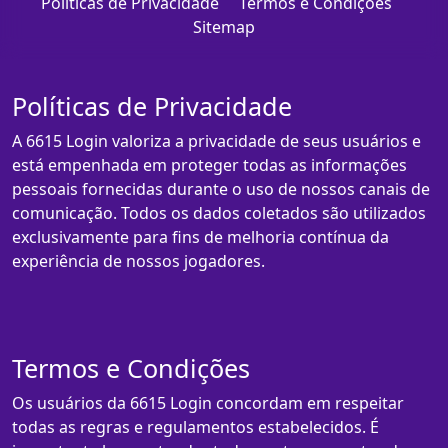
Políticas de Privacidade
Termos e Condições
Sitemap
Políticas de Privacidade
A 6615 Login valoriza a privacidade de seus usuários e
está empenhada em proteger todas as informações
pessoais fornecidas durante o uso de nossos canais de
comunicação. Todos os dados coletados são utilizados
exclusivamente para fins de melhoria contínua da
experiência de nossos jogadores.
Termos e Condições
Os usuários da 6615 Login concordam em respeitar
todas as regras e regulamentos estabelecidos. É