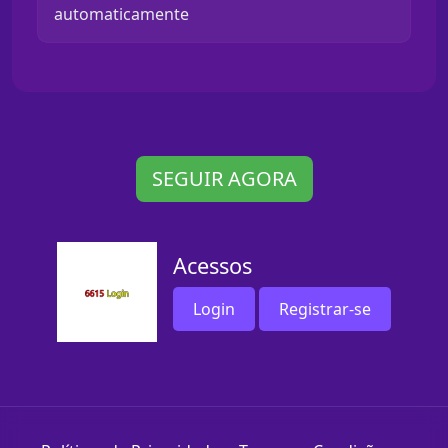
automaticamente
SEGUIR AGORA
Acessos
Login
Registrar-se