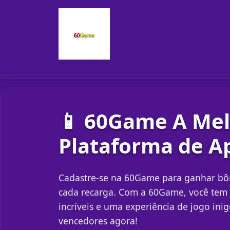
📱 60Game A Me
Plataforma de A
Cadastre-se na 60Game para ganhar bô
cada recarga. Com a 60Game, você tem
incríveis e uma experiência de jogo inig
vencedores agora!