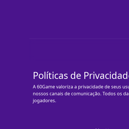
Políticas de Privacida
A 60Game valoriza a privacidade de seus u
nossos canais de comunicação. Todos os dad
jogadores.