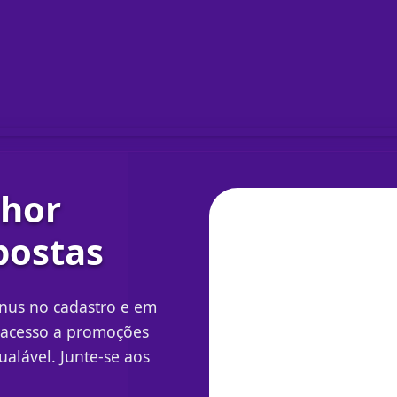
lhor
postas
nus no cadastro e em
 acesso a promoções
ualável. Junte-se aos