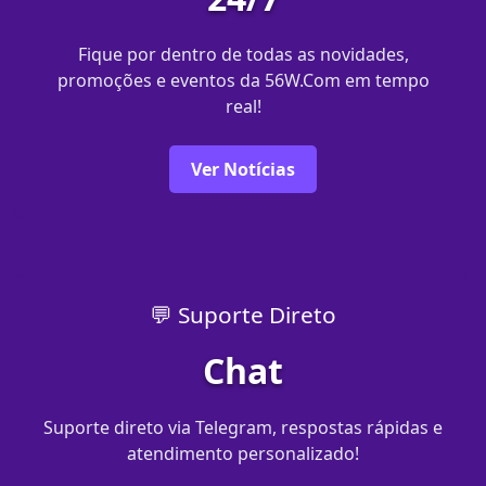
Fique por dentro de todas as novidades,
promoções e eventos da 56W.Com em tempo
real!
Ver Notícias
💬 Suporte Direto
Chat
Suporte direto via Telegram, respostas rápidas e
atendimento personalizado!