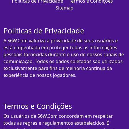
Políticas de Privacidade
Termos e Condições
Sitemap
Políticas de Privacidade
A 56W.Com valoriza a privacidade de seus usuários e
está empenhada em proteger todas as informações
pessoais fornecidas durante o uso de nossos canais de
comunicação. Todos os dados coletados são utilizados
exclusivamente para fins de melhoria contínua da
experiência de nossos jogadores.
Termos e Condições
Os usuários da 56W.Com concordam em respeitar
todas as regras e regulamentos estabelecidos. É