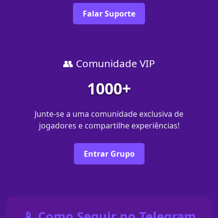
Falar Suporte
👥 Comunidade VIP
1000+
Junte-se a uma comunidade exclusiva de
jogadores e compartilhe experiências!
Entrar Grupo
📱 Como Seguir no Telegram