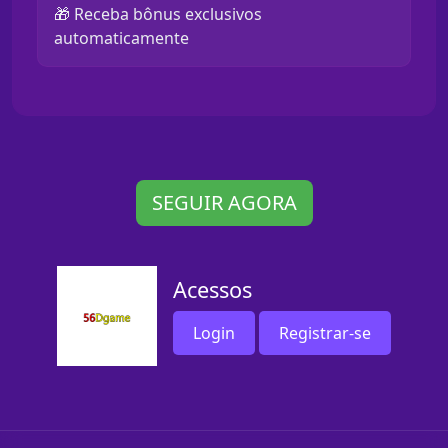
🎁 Receba bônus exclusivos
automaticamente
SEGUIR AGORA
Acessos
Login
Registrar-se