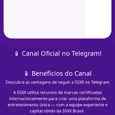
📱 Canal Oficial no Telegram!
📱 Benefícios do Canal
Descubra as vantagens de seguir a 55XX no Telegram
A 55XX utiliza recursos de marcas certificadas
internacionalmente para criar uma plataforma de
entretenimento única — com a equipe experiente e
capital sólido da 55XX Brasil .