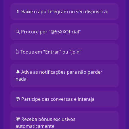
📱 Baixe o app Telegram no seu dispositivo
🔍 Procure por "@55XXOficial"
👆 Toque em "Entrar" ou "Join"
🔔 Ative as notificações para não perder
nada
💬 Participe das conversas e interaja
🎁 Receba bônus exclusivos
automaticamente