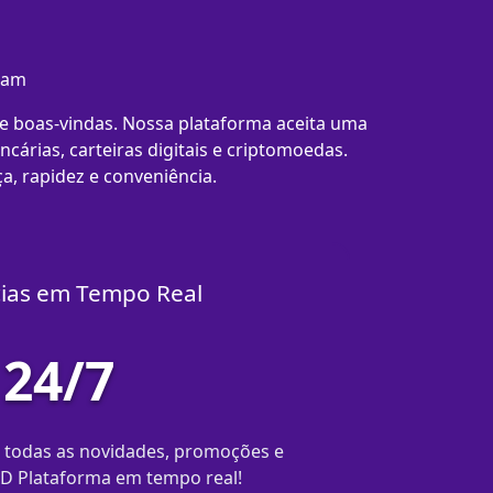
ram
de boas-vindas. Nossa plataforma aceita uma
árias, carteiras digitais e criptomoedas.
, rapidez e conveniência.
cias em Tempo Real
24/7
e todas as novidades, promoções e
5D Plataforma em tempo real!