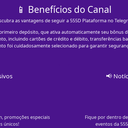
📱 Benefícios do Canal
scubra as vantagens de seguir a 555D Plataforma no Teleg
 primeiro depósito, que ativa automaticamente seu bônus 
 incluindo cartões de crédito e débito, transferências banc
 foi cuidadosamente selecionado para garantir segurança
sivos
📢 Notí
m, promoções especiais
Fique por dentro d
s únicos!
eventos da 55