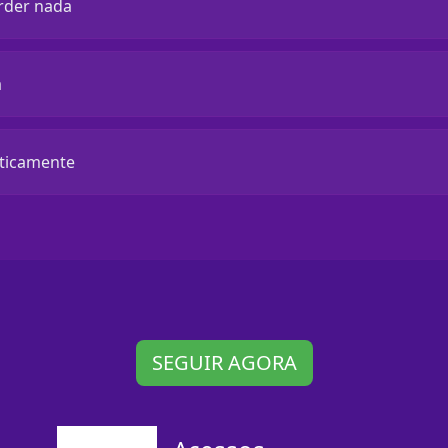
erder nada
a
aticamente
SEGUIR AGORA