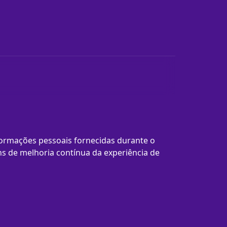
formações pessoais fornecidas durante o
ns de melhoria contínua da experiência de