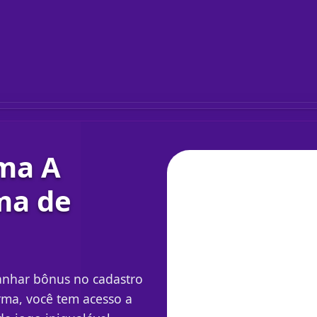
rma A
ma de
anhar bônus no cadastro
rma, você tem acesso a