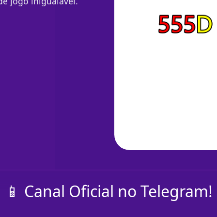
e jogo inigualável.
📱 Canal Oficial no Telegram!