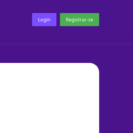
Login
Registrar-se