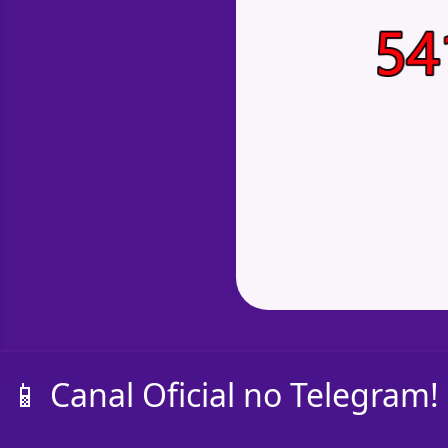
📱 Canal Oficial no Telegram!