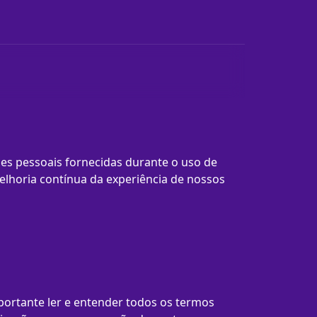
es pessoais fornecidas durante o uso de
elhoria contínua da experiência de nossos
ortante ler e entender todos os termos