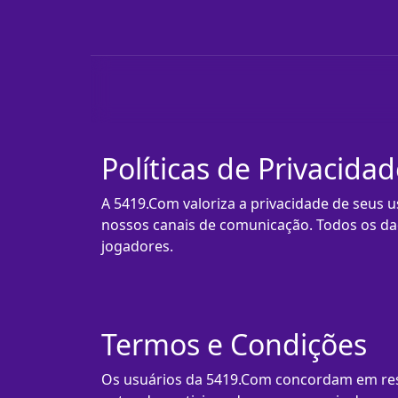
Políticas de Privacida
A 5419.Com valoriza a privacidade de seus 
nossos canais de comunicação. Todos os dad
jogadores.
Termos e Condições
Os usuários da 5419.Com concordam em resp