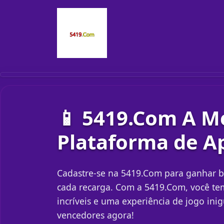
📱 5419.Com A M
Plataforma de A
Cadastre-se na 5419.Com para ganhar 
cada recarga. Com a 5419.Com, você t
incríveis e uma experiência de jogo inig
vencedores agora!