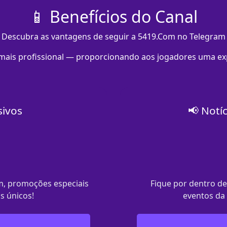
📱 Benefícios do Canal
Descubra as vantagens de seguir a 5419.Com no Telegram
ais profissional — proporcionando aos jogadores uma expe
sivos
📢 Notí
m, promoções especiais
Fique por dentro d
s únicos!
eventos da