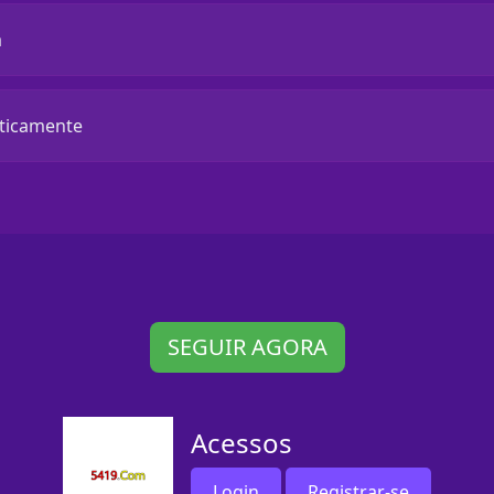
a
aticamente
SEGUIR AGORA
Acessos
Login
Registrar-se