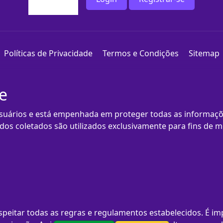
Políticas de Privacidade
Termos e Condições
Sitemap
de
usuários e está empenhada em proteger todas as informaçõ
os coletados são utilizados exclusivamente para fins de m
eitar todas as regras e regulamentos estabelecidos. É imp