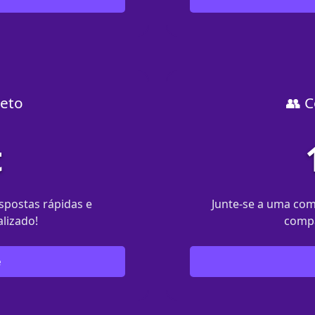
reto
👥 
t
espostas rápidas e
Junte-se a uma com
lizado!
compa
e