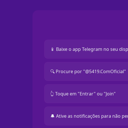
📱 Baixe o app Telegram no seu disp
🔍 Procure por "@5419.ComOficial"
👆 Toque em "Entrar" ou "Join"
🔔 Ative as notificações para não p