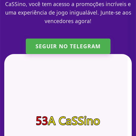
CaSSino, você tem acesso a promoções incríveis e
uma experiência de jogo inigualável. Junte-se aos
vencedores agora!
SEGUIR NO TELEGRAM