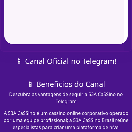
📱 Canal Oficial no Telegram!
📱 Benefícios do Canal
Descubra as vantagens de seguir a 53A CaSSino no
Telegram
A 53A CaSSino é um cassino online corporativo operado
por uma equipe profissional; a 53A CaSSino Brasil reúne
especialistas para criar uma plataforma de nível