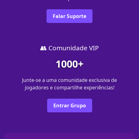
Falar Suporte
👥 Comunidade VIP
1000+
Junte-se a uma comunidade exclusiva de
jogadores e compartilhe experiências!
Entrar Grupo