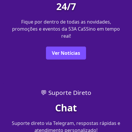
24/7
Fique por dentro de todas as novidades,
promoções e eventos da 53A CaSSino em tempo
real!
Ver Notícias
💬 Suporte Direto
Chat
Suporte direto via Telegram, respostas rápidas e
atendimento personalizado!