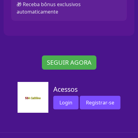
🎁 Receba bônus exclusivos
automaticamente
SEGUIR AGORA
Acessos
Login
Registrar-se