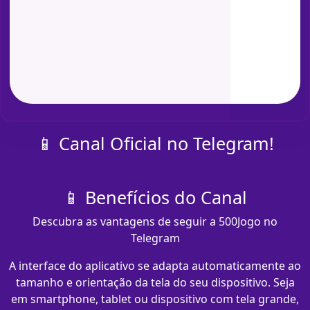
📱 Canal Oficial no Telegram!
📱 Benefícios do Canal
Descubra as vantagens de seguir a 500Jogo no
Telegram
A interface do aplicativo se adapta automaticamente ao
tamanho e orientação da tela do seu dispositivo. Seja
em smartphone, tablet ou dispositivo com tela grande,