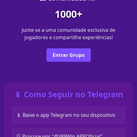
1000+
Junte-se a uma comunidade exclusiva de
jogadores e compartilhe experiências!
Entrar Grupo
📱 Como Seguir no Telegram
📱 Baixe o app Telegram no seu dispositivo
🔍 Procure por "@389Win APPOficial"