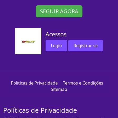
SEGUIR AGORA
Acessos
Login
Registrar-se
Políticas de Privacidade
Termos e Condições
Sitemap
Políticas de Privacidade