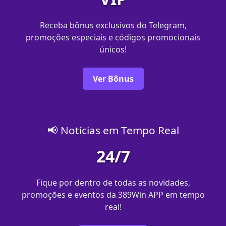
Receba bônus exclusivos do Telegram,
promoções especiais e códigos promocionais
únicos!
Ver Bônus
📢 Notícias em Tempo Real
24/7
Fique por dentro de todas as novidades,
promoções e eventos da 389Win APP em tempo
real!