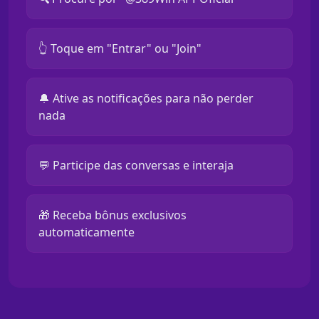
👆 Toque em "Entrar" ou "Join"
🔔 Ative as notificações para não perder
nada
💬 Participe das conversas e interaja
🎁 Receba bônus exclusivos
automaticamente