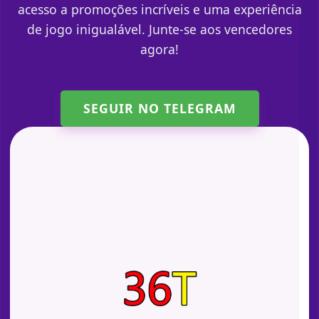
acesso a promoções incríveis e uma experiência
de jogo inigualável. Junte-se aos vencedores
agora!
SEGUIR NO TELEGRAM