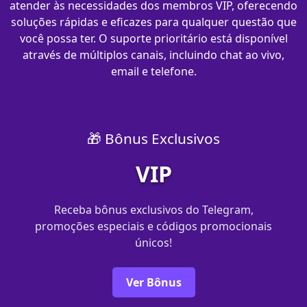
atender às necessidades dos membros VIP, oferecendo
soluções rápidas e eficazes para qualquer questão que
você possa ter. O suporte prioritário está disponível
através de múltiplos canais, incluindo chat ao vivo,
email e telefone.
🎁 Bônus Exclusivos
VIP
Receba bônus exclusivos do Telegram,
promoções especiais e códigos promocionais
únicos!
Ver Bônus