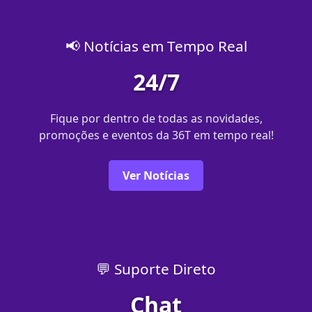
📢 Notícias em Tempo Real
24/7
Fique por dentro de todas as novidades,
promoções e eventos da 36T em tempo real!
Ver Notícias
💬 Suporte Direto
Chat