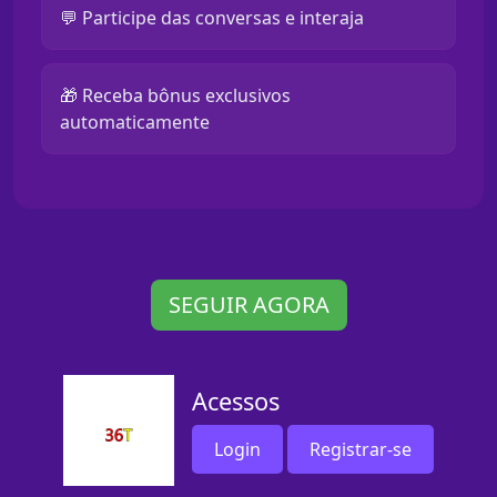
💬 Participe das conversas e interaja
🎁 Receba bônus exclusivos
automaticamente
SEGUIR AGORA
Acessos
Login
Registrar-se