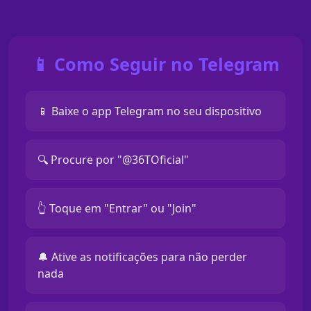
📱 Como Seguir no Telegram
📱 Baixe o app Telegram no seu dispositivo
🔍 Procure por "@36TOficial"
👆 Toque em "Entrar" ou "Join"
🔔 Ative as notificações para não perder
nada