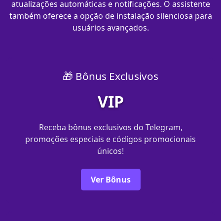
atualizações automáticas e notificações. O assistente
também oferece a opção de instalação silenciosa para
usuários avançados.
🎁 Bônus Exclusivos
VIP
Receba bônus exclusivos do Telegram,
promoções especiais e códigos promocionais
únicos!
Ver Bônus