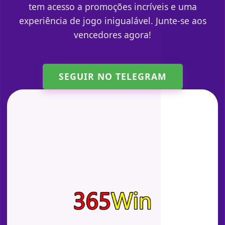
tem acesso a promoções incríveis e uma
experiência de jogo inigualável. Junte-se aos
vencedores agora!
SEGUIR NO TELEGRAM