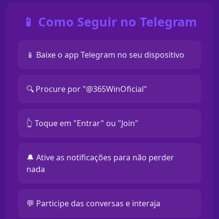
📱 Como Seguir no Telegram
📱 Baixe o app Telegram no seu dispositivo
🔍 Procure por "@365WinOficial"
👆 Toque em "Entrar" ou "Join"
🔔 Ative as notificações para não perder
nada
💬 Participe das conversas e interaja