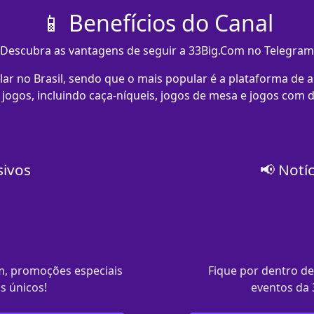
📱 Benefícios do Canal
Descubra as vantagens de seguir a 33Big.Com no Telegram
ar no Brasil, sendo que o mais popular é a plataforma de 
jogos, incluindo caça-níqueis, jogos de mesa e jogos com d
sivos
📢 Notí
m, promoções especiais
Fique por dentro d
s únicos!
eventos da 