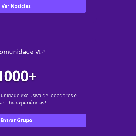
Ver Notícias
Comunidade VIP
1000+
unidade exclusiva de jogadores e
rtilhe experiências!
Entrar Grupo