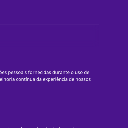
ões pessoais fornecidas durante o uso de
elhoria contínua da experiência de nossos