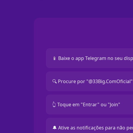
📱 Baixe o app Telegram no seu disp
🔍 Procure por "@33Big.ComOficial"
👆 Toque em "Entrar" ou "Join"
🔔 Ative as notificações para não p