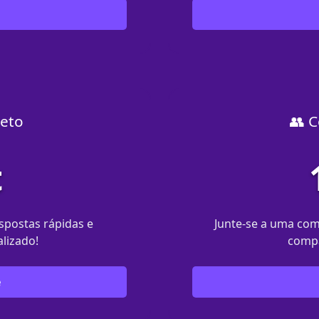
reto
👥 
t
espostas rápidas e
Junte-se a uma com
lizado!
compa
e