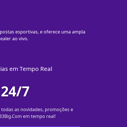
apostas esportivas, e oferece uma ampla
ealer ao vivo.
cias em Tempo Real
24/7
e todas as novidades, promoções e
33Big.Com em tempo real!