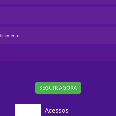
a
aticamente
SEGUIR AGORA
Acessos