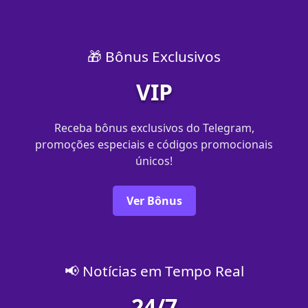
🎁 Bônus Exclusivos
VIP
Receba bônus exclusivos do Telegram,
promoções especiais e códigos promocionais
únicos!
Ver Bônus
📢 Notícias em Tempo Real
24/7