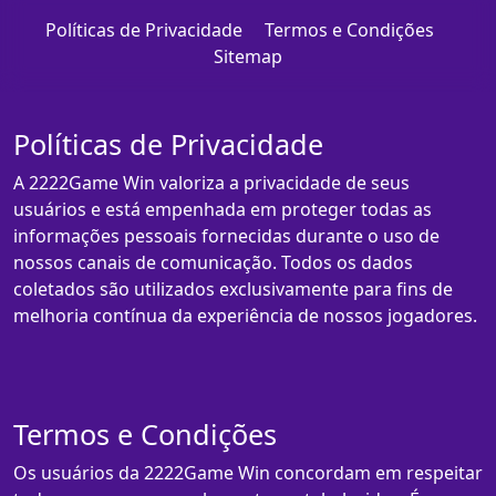
Políticas de Privacidade
Termos e Condições
Sitemap
Políticas de Privacidade
A 2222Game Win valoriza a privacidade de seus
usuários e está empenhada em proteger todas as
informações pessoais fornecidas durante o uso de
nossos canais de comunicação. Todos os dados
coletados são utilizados exclusivamente para fins de
melhoria contínua da experiência de nossos jogadores.
Termos e Condições
Os usuários da 2222Game Win concordam em respeitar