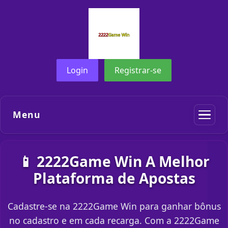
Login
Registrar-se
Menu
📱 2222Game Win A Melhor
Plataforma de Apostas
Cadastre-se na 2222Game Win para ganhar bônus
no cadastro e em cada recarga. Com a 2222Game