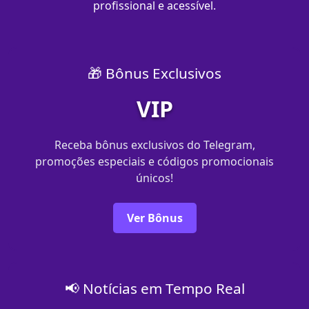
profissional e acessível.
🎁 Bônus Exclusivos
VIP
Receba bônus exclusivos do Telegram,
promoções especiais e códigos promocionais
únicos!
Ver Bônus
📢 Notícias em Tempo Real