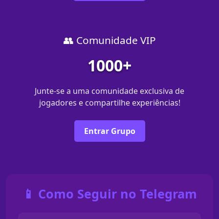
👥 Comunidade VIP
1000+
Junte-se a uma comunidade exclusiva de
jogadores e compartilhe experiências!
Entrar Grupo
📱 Como Seguir no Telegram