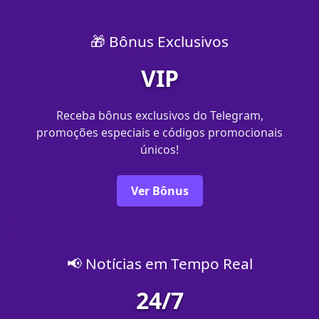
🎁 Bônus Exclusivos
VIP
Receba bônus exclusivos do Telegram,
promoções especiais e códigos promocionais
únicos!
Ver Bônus
📢 Notícias em Tempo Real
24/7