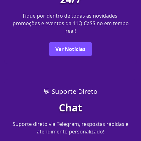
Fique por dentro de todas as novidades,
promoções e eventos da 11Q CaSSino em tempo
real!
Ver Notícias
💬 Suporte Direto
Chat
Suporte direto via Telegram, respostas rápidas e
atendimento personalizado!