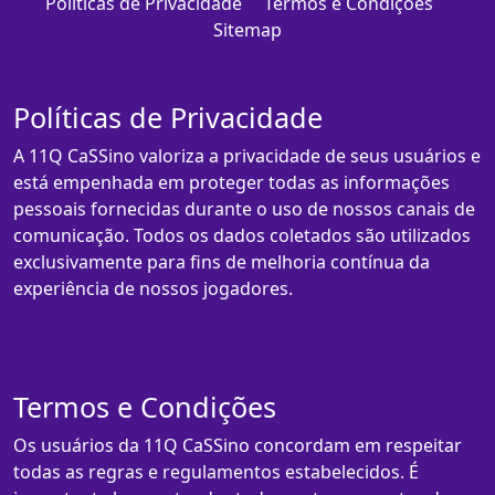
Políticas de Privacidade
Termos e Condições
Sitemap
Políticas de Privacidade
A 11Q CaSSino valoriza a privacidade de seus usuários e
está empenhada em proteger todas as informações
pessoais fornecidas durante o uso de nossos canais de
comunicação. Todos os dados coletados são utilizados
exclusivamente para fins de melhoria contínua da
experiência de nossos jogadores.
Termos e Condições
Os usuários da 11Q CaSSino concordam em respeitar
todas as regras e regulamentos estabelecidos. É