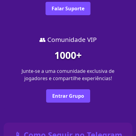
Falar Suporte
👥 Comunidade VIP
1000+
Junte-se a uma comunidade exclusiva de
jogadores e compartilhe experiências!
Entrar Grupo
📱 Como Seguir no Telegram