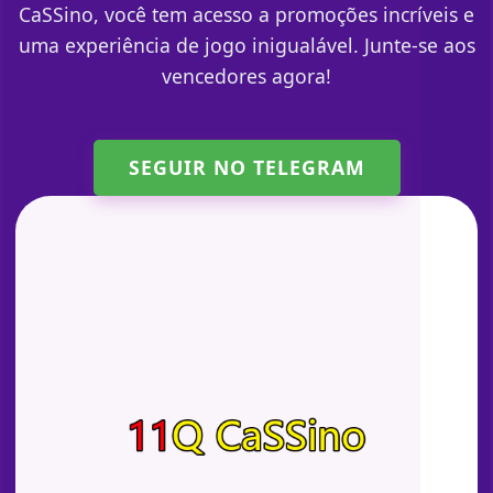
CaSSino, você tem acesso a promoções incríveis e
uma experiência de jogo inigualável. Junte-se aos
vencedores agora!
SEGUIR NO TELEGRAM