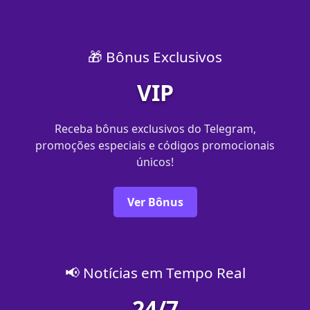
🎁 Bônus Exclusivos
VIP
Receba bônus exclusivos do Telegram,
promoções especiais e códigos promocionais
únicos!
Ver Bônus
📢 Notícias em Tempo Real
24/7