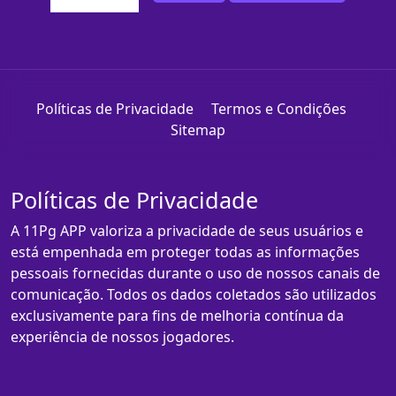
Políticas de Privacidade
Termos e Condições
Sitemap
Políticas de Privacidade
A 11Pg APP valoriza a privacidade de seus usuários e
está empenhada em proteger todas as informações
pessoais fornecidas durante o uso de nossos canais de
comunicação. Todos os dados coletados são utilizados
exclusivamente para fins de melhoria contínua da
experiência de nossos jogadores.