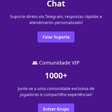
Chat
Suporte direto via Telegram, respostas rápidas e
atendimento personalizado!
Falar Suporte
👥 Comunidade VIP
1000+
Junte-se a uma comunidade exclusiva de
jogadores e compartilhe experiências!
Entrar Grupo