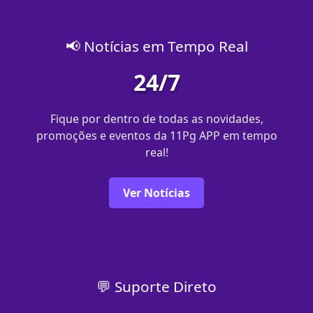
📢 Notícias em Tempo Real
24/7
Fique por dentro de todas as novidades,
promoções e eventos da 11Pg APP em tempo
real!
Ver Notícias
💬 Suporte Direto