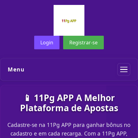
Login
Registrar-se
Menu
📱 11Pg APP A Melhor
Plataforma de Apostas
Cadastre-se na 11Pg APP para ganhar bônus no
cadastro e em cada recarga. Com a 11Pg APP,