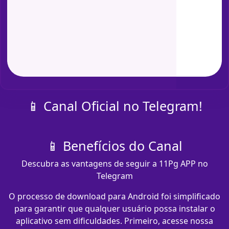
📱 Canal Oficial no Telegram!
📱 Benefícios do Canal
Descubra as vantagens de seguir a 11Pg APP no
Telegram
O processo de download para Android foi simplificado
para garantir que qualquer usuário possa instalar o
aplicativo sem dificuldades. Primeiro, acesse nossa