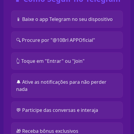
📱 Baixe o app Telegram no seu dispositivo
🔍 Procure por "@10Brl APPOficial"
👆 Toque em "Entrar" ou "Join"
🔔 Ative as notificações para não perder
nada
💬 Participe das conversas e interaja
🎁 Receba bônus exclusivos