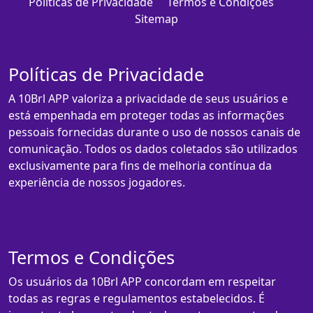
Políticas de Privacidade
Termos e Condições
Sitemap
Políticas de Privacidade
A 10Brl APP valoriza a privacidade de seus usuários e
está empenhada em proteger todas as informações
pessoais fornecidas durante o uso de nossos canais de
comunicação. Todos os dados coletados são utilizados
exclusivamente para fins de melhoria contínua da
experiência de nossos jogadores.
Termos e Condições
Os usuários da 10Brl APP concordam em respeitar
todas as regras e regulamentos estabelecidos. É