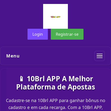
Login
Registrar-se
Menu
📱 10Brl APP A Melhor
Plataforma de Apostas
Cadastre-se na 10Brl APP para ganhar bônus no
cadastro e em cada recarga. Com a 10Brl APP,