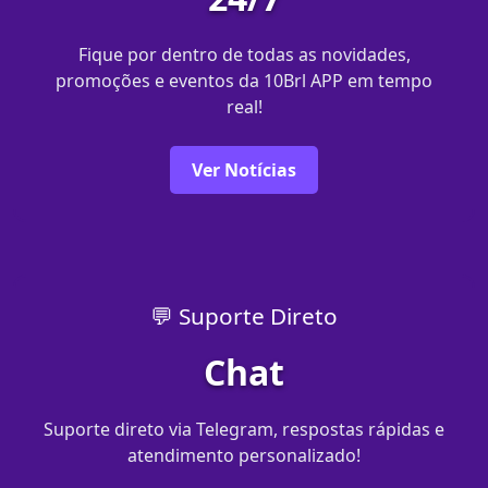
Fique por dentro de todas as novidades,
promoções e eventos da 10Brl APP em tempo
real!
Ver Notícias
💬 Suporte Direto
Chat
Suporte direto via Telegram, respostas rápidas e
atendimento personalizado!