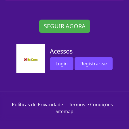
SEGUIR AGORA
Acessos
Login
Registrar-se
Políticas de Privacidade
Termos e Condições
Sitemap