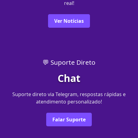
real!
Ver Notícias
💬 Suporte Direto
Chat
Suporte direto via Telegram, respostas rápidas e
atendimento personalizado!
Falar Suporte