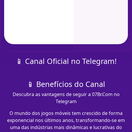
📱 Canal Oficial no Telegram!
📱 Benefícios do Canal
Descubra as vantagens de seguir a 07Br.Com no
Telegram
O mundo dos jogos móveis tem crescido de forma
exponencial nos últimos anos, transformando-se em
uma das indústrias mais dinâmicas e lucrativas do