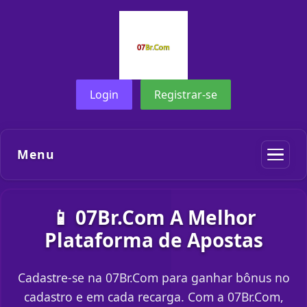
Login
Registrar-se
Menu
📱 07Br.Com A Melhor
Plataforma de Apostas
Cadastre-se na 07Br.Com para ganhar bônus no
cadastro e em cada recarga. Com a 07Br.Com,