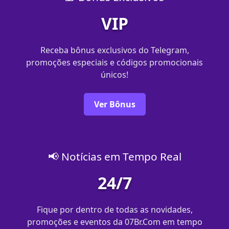
VIP
Receba bônus exclusivos do Telegram,
promoções especiais e códigos promocionais
únicos!
Ver Bônus
📢 Notícias em Tempo Real
24/7
Fique por dentro de todas as novidades,
promoções e eventos da 07Br.Com em tempo