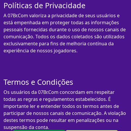
Políticas de Privacidade
A 07Br.Com valoriza a privacidade de seus usuários e
está empenhada em proteger todas as informações
pessoais fornecidas durante o uso de nossos canais de
comunicação. Todos os dados coletados são utilizados
exclusivamente para fins de melhoria contínua da
experiência de nossos jogadores.
Termos e Condições
Os usuários da 07Br.Com concordam em respeitar
todas as regras e regulamentos estabelecidos. É
importante ler e entender todos os termos antes de
participar de nossos canais de comunicação. A violação
destes termos pode resultar em penalizações ou na
suspensão da conta.