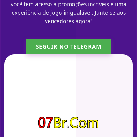
você tem acesso a promoções incríveis e uma
experiência de jogo inigualável. Junte-se aos
vencedores agora!
SEGUIR NO TELEGRAM