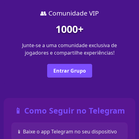
👥 Comunidade VIP
1000+
Junte-se a uma comunidade exclusiva de
jogadores e compartilhe experiências!
Entrar Grupo
📱 Como Seguir no Telegram
📱 Baixe o app Telegram no seu dispositivo