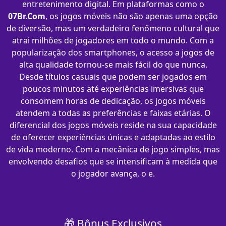
entretenimento digital. Em plataformas como o
07Br.Com
, os jogos móveis não são apenas uma opção
de diversão, mas um verdadeiro fenômeno cultural que
atrai milhões de jogadores em todo o mundo. Com a
popularização dos smartphones, o acesso a jogos de
alta qualidade tornou-se mais fácil do que nunca.
Desde títulos casuais que podem ser jogados em
poucos minutos até experiências imersivas que
consomem horas de dedicação, os jogos móveis
atendem a todas as preferências e faixas etárias. O
diferencial dos jogos móveis reside na sua capacidade
de oferecer experiências únicas e adaptadas ao estilo
de vida moderno. Com a mecânica de jogo simples, mas
envolvendo desafios que se intensificam à medida que
o jogador avança, o e.
🎁 Bônus Exclusivos